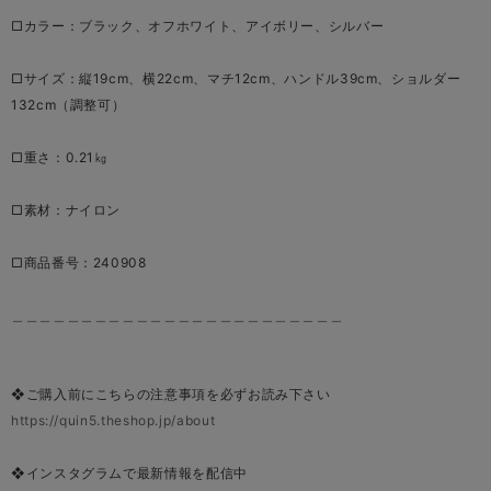
□カラー：ブラック、オフホワイト、アイボリー、シルバー
□サイズ：縦19cm、横22cm、マチ12cm、ハンドル39cm、ショルダー
132cm（調整可）
□重さ：0.21㎏
□素材：ナイロン
□商品番号：240908
＿＿＿＿＿＿＿＿＿＿＿＿＿＿＿＿＿＿＿＿＿＿＿＿
❖ご購入前にこちらの注意事項を必ずお読み下さい
https://quin5.theshop.jp/about
❖インスタグラムで最新情報を配信中