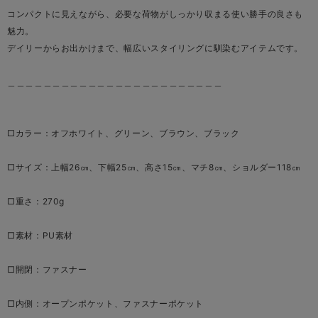
コンパクトに見えながら、必要な荷物がしっかり収まる使い勝手の良さも
魅力。
デイリーからお出かけまで、幅広いスタイリングに馴染むアイテムです。
＿＿＿＿＿＿＿＿＿＿＿＿＿＿＿＿＿＿＿＿＿＿＿＿
□カラー：オフホワイト、グリーン、ブラウン、ブラック
□サイズ：上幅26㎝、下幅25㎝、高さ15㎝、マチ8㎝、ショルダー118㎝
□重さ：270g
□素材：PU素材
□開閉：ファスナー
□内側：オープンポケット、ファスナーポケット