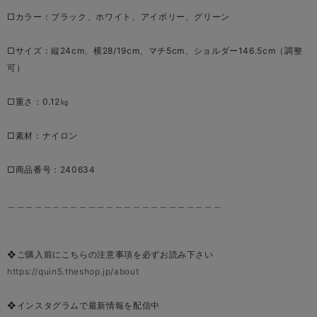
□カラー：ブラック、ホワイト、アイボリー、グリーン
□サイズ：縦24cm、横28/19cm、マチ5cm、ショルダー146.5cm（調整
可）
□重さ：0.12㎏
□素材：ナイロン
□商品番号：240634
＿＿＿＿＿＿＿＿＿＿＿＿＿＿＿＿＿＿＿＿＿＿＿＿
❖ご購入前にこちらの注意事項を必ずお読み下さい
https://quin5.theshop.jp/about
❖インスタグラムで最新情報を配信中