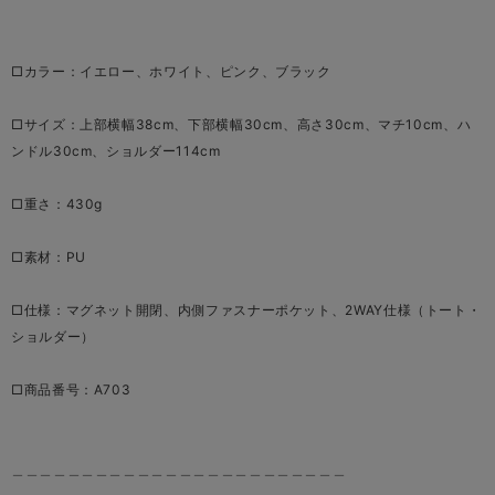
□カラー：イエロー、ホワイト、ピンク、ブラック
□サイズ：上部横幅38cm、下部横幅30cm、高さ30cm、マチ10cm、ハ
ンドル30cm、ショルダー114cm
□重さ：430g
□素材：PU
□仕様：マグネット開閉、内側ファスナーポケット、2WAY仕様（トート・
ショルダー）
□商品番号：A703
＿＿＿＿＿＿＿＿＿＿＿＿＿＿＿＿＿＿＿＿＿＿＿＿