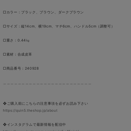
□カラー：ブラック、ブラウン、ダークブラウン
□サイズ：縦14cm、横19cm、マチ6cm、ハンドル5cm（調整可）
□重さ：0.44㎏
□素材：合成皮革
□商品番号：240928
＿＿＿＿＿＿＿＿＿＿＿＿＿＿＿＿＿＿＿＿＿＿＿＿
❖ご購入前にこちらの注意事項を必ずお読み下さい
https://quin5.theshop.jp/about
❖インスタグラムで最新情報を配信中