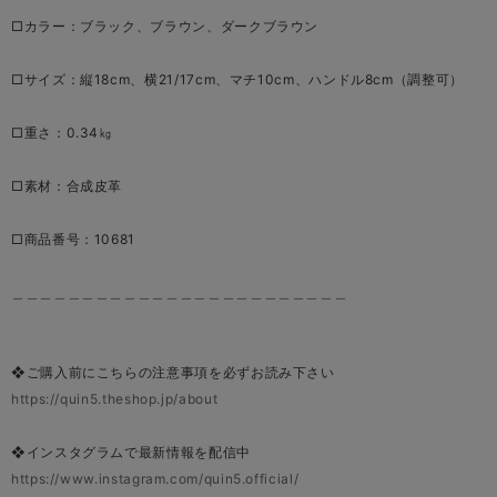
□カラー：ブラック、ブラウン、ダークブラウン
□サイズ：縦18cm、横21/17cm、マチ10cm、ハンドル8cm（調整可）
□重さ：0.34㎏
□素材：合成皮革
□商品番号：10681
＿＿＿＿＿＿＿＿＿＿＿＿＿＿＿＿＿＿＿＿＿＿＿＿
❖ご購入前にこちらの注意事項を必ずお読み下さい
https://quin5.theshop.jp/about
❖インスタグラムで最新情報を配信中
https://www.instagram.com/quin5.official/