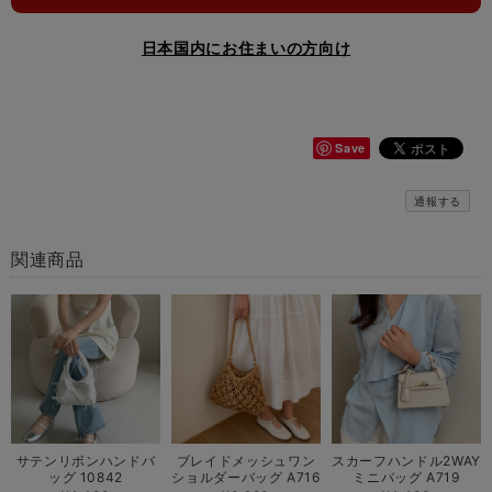
日本国内にお住まいの方向け
Save
通報する
関連商品
サテンリボンハンドバ
ブレイドメッシュワン
スカーフハンドル2WAY
ッグ 10842
ショルダーバッグ A716
ミニバッグ A719