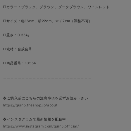
□カラー：ブラック、ブラウン、ダークブラウン、ワインレッド
□サイズ：縦16cm、横22cm、マチ7cm（調整不可）
□重さ：0.35㎏
□素材：合成皮革
□商品番号：10554
＿＿＿＿＿＿＿＿＿＿＿＿＿＿＿＿＿＿＿＿＿＿＿＿
❖ご購入前にこちらの注意事項を必ずお読み下さい
https://quin5.theshop.jp/about
❖インスタグラムで最新情報を配信中
https://www.instagram.com/quin5.official/