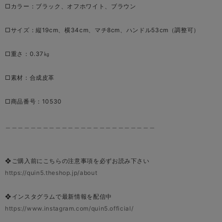
□カラー：ブラック、オフホワイト、ブラウン
□サイズ：縦19cm、横34cm、マチ8cm、ハンドル53cm（調整可）
□重さ：0.37㎏
□素材：合成皮革
□商品番号：10530
＿＿＿＿＿＿＿＿＿＿＿＿＿＿＿＿＿＿＿＿＿＿＿＿
❖ご購入前にこちらの注意事項を必ずお読み下さい
https://quin5.theshop.jp/about
❖インスタグラムで最新情報を配信中
https://www.instagram.com/quin5.official/