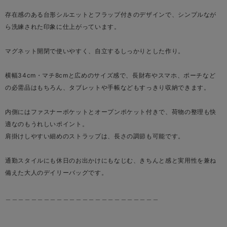
存在感のある台形シルエットとフラップ付きのデザインで、シンプルなが
ら洗練された印象に仕上がっています。
マグネット開閉で使いやすく、自立するしっかりとした作り。
横幅34cm・マチ8cmと広めのサイズ感で、長財布やスマホ、ポーチなど
の必需品はもちろん、タブレットや手帳などもすっきり収納できます。
内側にはファスナーポケットとオープンポケット付きで、荷物の整理も快
適なのもうれしいポイント。
肩掛けしやすい細めのストラップは、長さの調節も可能です。
通勤スタイルにも休日のお出かけにもなじむ、きちんと感と実用性を兼ね
備えた大人のデイリーバッグです。
＿＿＿＿＿＿＿＿＿＿＿＿＿＿＿＿＿＿＿＿＿＿＿＿