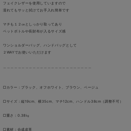
フェイクレザーを使用していますので
濡れてもサッと拭けてお手入れ簡単です
マチも１２㎝としっかり取ってあり
ペットボトルや長財布が入るサイズ感
ワンショルダーバッグ、ハンドバッグとして
２WAYでお使いいただけます
＿＿＿＿＿＿＿＿＿＿＿＿＿＿＿＿＿＿＿＿＿＿＿＿
□カラー：ブラック、オフホワイト、ブラウン、ベージュ
□サイズ：縦19cm、横35cm、マチ12cm、ハンドル38cm（調整不可）
□重さ：0.38㎏
□素材：合成皮革