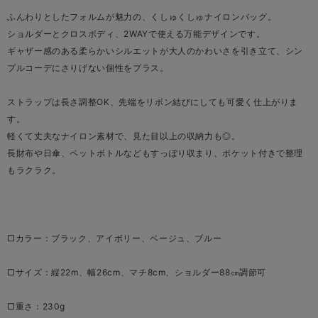
ふんわりとしたフォルムが魅力の、くしゅくしゅナイロンバッグ。
ショルダーとクロスボディ、2WAYで使える万能デザインです。
ギャザー感のある柔らかいシルエットが大人のかわいさを引き立て、シン
プルコーデにさりげない個性をプラス。
ストラップは長さ調整OK、先端をリボン結びにしても可愛く仕上がりま
す。
軽くて丈夫なナイロン素材で、見た目以上の収納力も◎。
長財布や日傘、ペットボトルなどもすっぽり収まり、ポケット付きで整理
もラクラク。
□カラー：ブラック、アイボリー、ベージュ、ブルー
□サイズ：縦22m、幅26cm、マチ8cm、ショルダー88㎝調節可
□重さ：230g